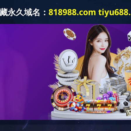
会员
会员
服务
信
登录
注册
中心
中
登录入
政策法
产业市
节能技
能源信
宏观环
会议会
活
规
场
术
息
境
展
库
共1篇 华体会(中国)-华体会(中国) | 上一页 |
1
| 下一页 | 尾页 20篇/页 转到第